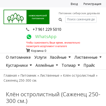
Вход
Регистрация
Питомник сибирских деревьев
НОВОСИБИРСКИЙ
ПИТОМНИК
+7 961 229 5010
WhatsApp
Чтобы съэкономить Ваше время, внимательно
посмотрите ассортимент в
каталоге
Корзина
0
О питомнике
Услуги
Хвойные
Лиственные
Кустарники
Аллейные
Топиар
Прайс
Главная
»
Питомник
»
Лиственные
»
Клён остролистный
»
Саженец 250-300 см.
Клён остролистный (Саженец 250-
300 см.)