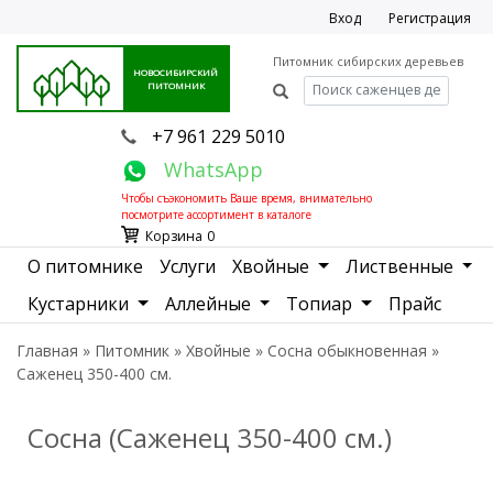
Вход
Регистрация
Питомник сибирских деревьев
НОВОСИБИРСКИЙ
ПИТОМНИК
+7 961 229 5010
WhatsApp
Чтобы съэкономить Ваше время, внимательно
посмотрите ассортимент в
каталоге
Корзина
0
О питомнике
Услуги
Хвойные
Лиственные
Кустарники
Аллейные
Топиар
Прайс
Главная
»
Питомник
»
Хвойные
»
Сосна обыкновенная
»
Саженец 350-400 см.
Сосна (Саженец 350-400 см.)